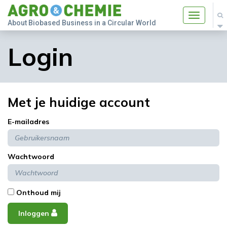
Toggle
About Biobased Business in a Circular World
navigatio
Login
Met je huidige account
E-mailadres
Wachtwoord
Onthoud mij
Inloggen