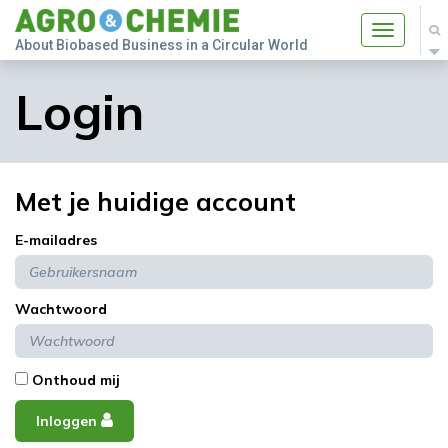
Toggle
About Biobased Business in a Circular World
navigatio
Login
Met je huidige account
E-mailadres
Wachtwoord
Onthoud mij
Inloggen