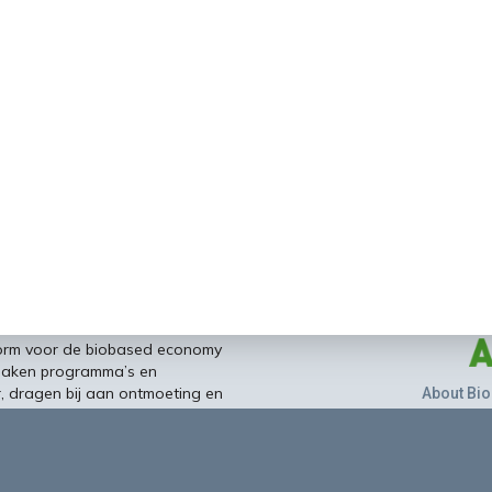
form voor de biobased economy
maken programma’s en
r, dragen bij aan ontmoeting en
About Bio
nisinstellingen en overheid en
ands/Vlaamse BBE richting