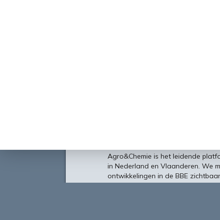
Over
Agro&Chemie is het leidende plat
in Nederland en Vlaanderen. We 
ontwikkelingen in de BBE zichtbaa
verbinding tussen ondernemers, ken
vormen de etalage voor de Nederl
Europa en de wereld.