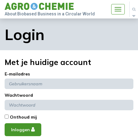
Toggle
About Biobased Business in a Circular World
navigatio
Login
Met je huidige account
E-mailadres
Wachtwoord
Onthoud mij
Inloggen