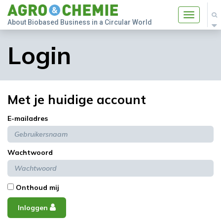
Toggle
About Biobased Business in a Circular World
navigatio
Login
Met je huidige account
E-mailadres
Wachtwoord
Onthoud mij
Inloggen