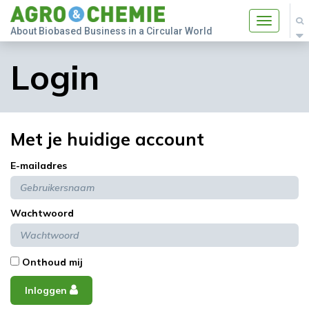
Toggle
About Biobased Business in a Circular World
navigatio
Login
Met je huidige account
E-mailadres
Wachtwoord
Onthoud mij
Inloggen