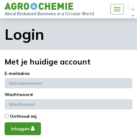
Toggle
About Biobased Business in a Circular World
navigatio
Login
Met je huidige account
E-mailadres
Wachtwoord
Onthoud mij
Inloggen