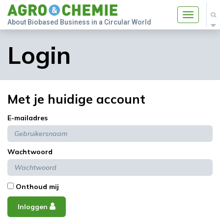
Toggle
About Biobased Business in a Circular World
navigatio
Login
Met je huidige account
E-mailadres
Wachtwoord
Onthoud mij
Inloggen