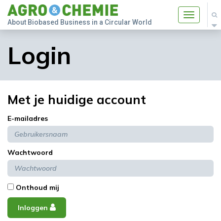
Toggle
About Biobased Business in a Circular World
navigatio
Login
Met je huidige account
E-mailadres
Wachtwoord
Onthoud mij
Inloggen