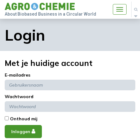
Toggle
About Biobased Business in a Circular World
navigatio
Login
Met je huidige account
E-mailadres
Wachtwoord
Onthoud mij
Inloggen