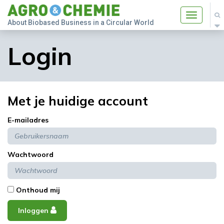
Toggle
About Biobased Business in a Circular World
navigatio
Login
Met je huidige account
E-mailadres
Wachtwoord
Onthoud mij
Inloggen