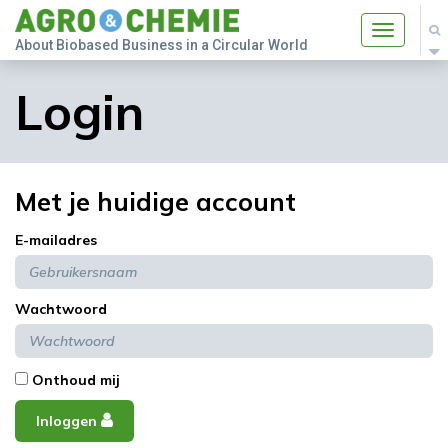
Toggle
About Biobased Business in a Circular World
navigatio
Login
Met je huidige account
E-mailadres
Wachtwoord
Onthoud mij
Inloggen