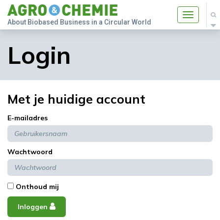
Toggle
About Biobased Business in a Circular World
navigatio
Login
Met je huidige account
E-mailadres
Wachtwoord
Onthoud mij
Inloggen