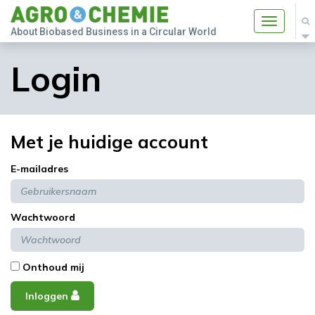
Toggle
About Biobased Business in a Circular World
navigatio
Login
Met je huidige account
E-mailadres
Wachtwoord
Onthoud mij
Inloggen