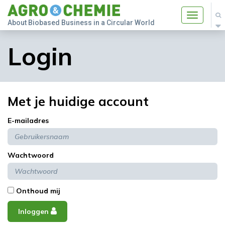
Toggle
About Biobased Business in a Circular World
navigatio
Login
Met je huidige account
E-mailadres
Wachtwoord
Onthoud mij
Inloggen