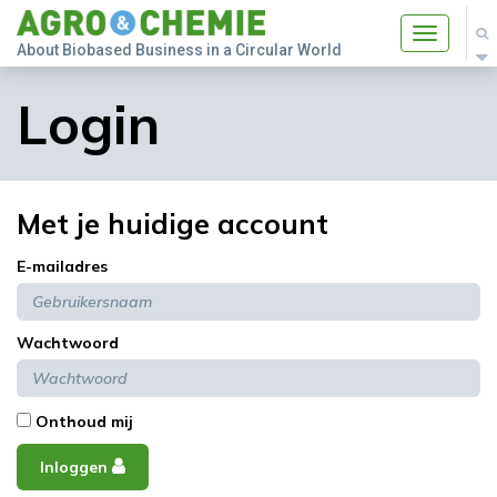
Toggle
About Biobased Business in a Circular World
navigatio
Login
Met je huidige account
E-mailadres
Wachtwoord
Onthoud mij
Inloggen