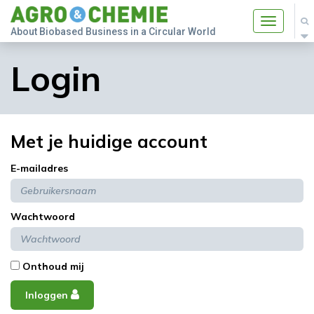
Toggle
About Biobased Business in a Circular World
navigatio
Login
Met je huidige account
E-mailadres
Wachtwoord
Onthoud mij
Inloggen