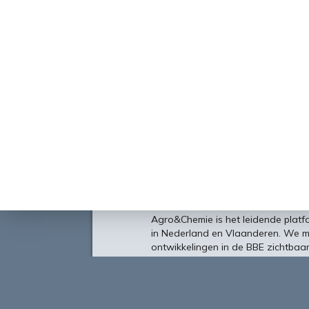
Over
Agro&Chemie is het leidende plat
in Nederland en Vlaanderen. We 
ontwikkelingen in de BBE zichtbaa
verbinding tussen ondernemers, ken
vormen de etalage voor de Nederl
Europa en de wereld.