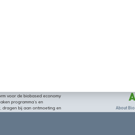
form voor de biobased economy
maken programma’s en
r, dragen bij aan ontmoeting en
About Bio
nisinstellingen en overheid en
ands/Vlaamse BBE richting