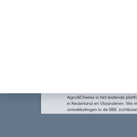
Over
Agro&Chemie is het leidende plat
in Nederland en Vlaanderen. We 
ontwikkelingen in de BBE zichtbaa
verbinding tussen ondernemers, ken
vormen de etalage voor de Nederl
Europa en de wereld.