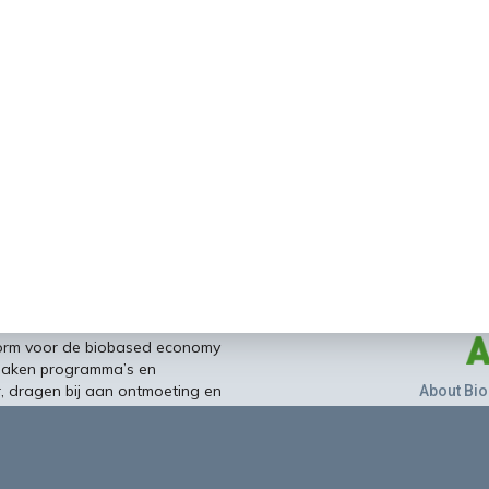
form voor de biobased economy
maken programma’s en
r, dragen bij aan ontmoeting en
About Bio
nisinstellingen en overheid en
ands/Vlaamse BBE richting